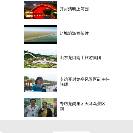
开封清明上河园
盐城旅游宣传片
山东龙口南山旅游集团
专访开封龙亭风景区副主任
张辉
专访龙岗集团天马岛景区
副...