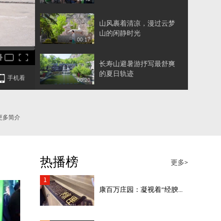
着一整个夏天的快乐
山风裹着清凉，漫过云梦
山的闲静时光
00:17
长寿山避暑游抒写最舒爽
的夏日轨迹
手机看
00:20
你的夏日旅行清单，去朝
阳山景区追一场穿林而过
更多简介
00:24
的山风
以旅行的方式，接住一整
个盛夏的浪漫，清凉满溢
热播榜
00:20
更多>
的长寿山等风也等你
1
康百万庄园：凝视着“经腴...