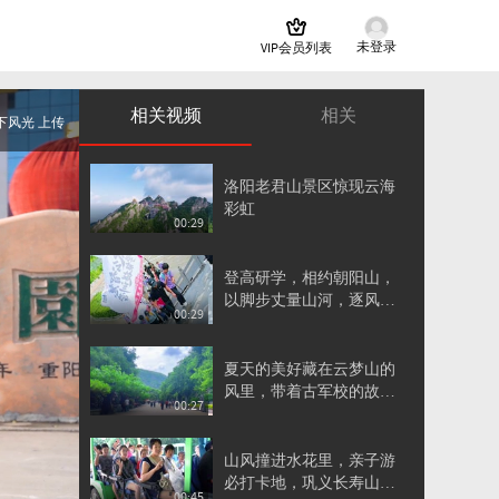
未登录
VIP会员列表
相关视频
相关
下风光 上传
洛阳老君山景区惊现云海
彩虹
00:29
登高研学，相约朝阳山，
以脚步丈量山河，逐风向
00:29
远方
夏天的美好藏在云梦山的
风里，带着古军校的故
00:27
事，慢悠悠吹过千年
山风撞进水花里，亲子游
必打卡地，巩义长寿山藏
00:45