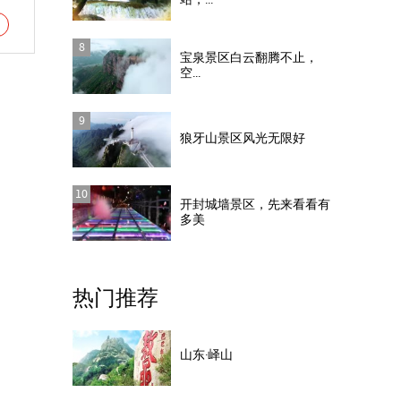
站，...
8
宝泉景区白云翻腾不止，
空...
9
狼牙山景区风光无限好
10
开封城墙景区，先来看看有
多美
热门推荐
山东·峄山