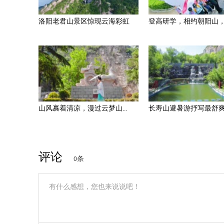
洛阳老君山景区惊现云海彩虹
登高研学，相约朝阳山，以
山风裹着清凉，漫过云梦山...
长寿山避暑游抒写最舒爽的
评论
0条