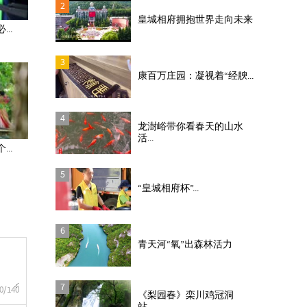
2
皇城相府拥抱世界走向未来
..
3
康百万庄园：凝视着“经腴...
4
龙澍峪带你看春天的山水
活...
..
5
“皇城相府杯”...
6
青天河“氧”出森林活力
7
0
/140
《梨园春》栾川鸡冠洞