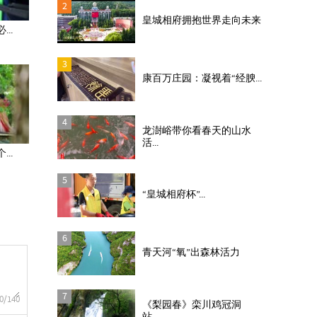
2
皇城相府拥抱世界走向未来
..
3
康百万庄园：凝视着“经腴...
4
龙澍峪带你看春天的山水
活...
..
5
“皇城相府杯”...
6
青天河“氧”出森林活力
7
0
/140
《梨园春》栾川鸡冠洞