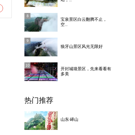
站，...
8
宝泉景区白云翻腾不止，
空...
9
狼牙山景区风光无限好
10
开封城墙景区，先来看看有
多美
热门推荐
山东·峄山