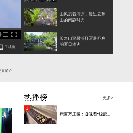
着一整个夏天的快乐
山风裹着清凉，漫过云梦
山的闲静时光
00:17
长寿山避暑游抒写最舒爽
的夏日轨迹
手机看
00:20
你的夏日旅行清单，去朝
阳山景区追一场穿林而过
更多简介
00:24
的山风
以旅行的方式，接住一整
个盛夏的浪漫，清凉满溢
热播榜
00:20
更多>
的长寿山等风也等你
1
康百万庄园：凝视着“经腴...