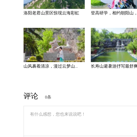
洛阳老君山景区惊现云海彩虹
登高研学，相约朝阳山，以
山风裹着清凉，漫过云梦山...
长寿山避暑游抒写最舒爽的
评论
0条