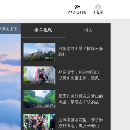
未登录
VIP会员列表
下风光 上传
相关视频
相关
洛阳老君山景区惊现云海
彩虹
00:29
登高研学，相约朝阳山，
以脚步丈量山河，逐风向
00:29
远方
夏天的美好藏在云梦山的
风里，带着古军校的故
00:27
事，慢悠悠吹过千年
山风撞进水花里，亲子游
必打卡地，巩义长寿山藏
00:45