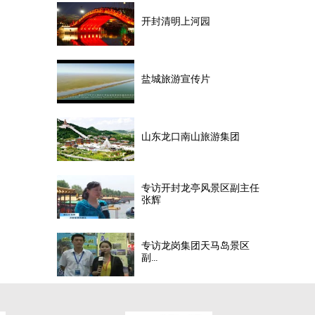
开封清明上河园
盐城旅游宣传片
山东龙口南山旅游集团
专访开封龙亭风景区副主任
张辉
专访龙岗集团天马岛景区
副...