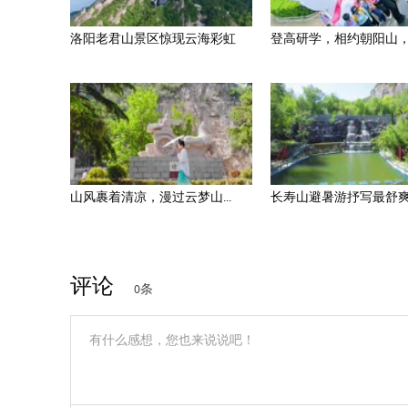
洛阳老君山景区惊现云海彩虹
登高研学，相约朝阳山，以
山风裹着清凉，漫过云梦山...
长寿山避暑游抒写最舒爽的
评论
0条