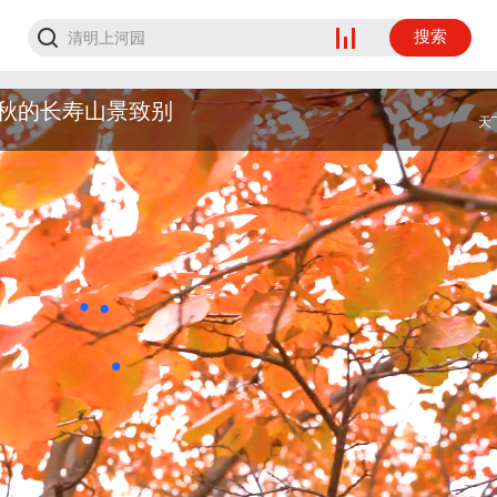
搜索
秋的长寿山景致别
天