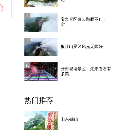
站，...
8
宝泉景区白云翻腾不止，
空...
9
狼牙山景区风光无限好
10
开封城墙景区，先来看看有
多美
热门推荐
山东·峄山