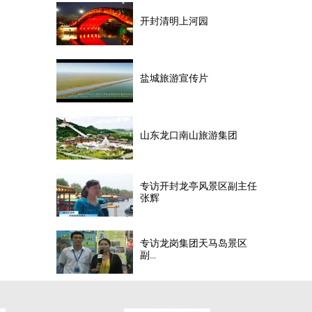
开封清明上河园
盐城旅游宣传片
山东龙口南山旅游集团
专访开封龙亭风景区副主任
张辉
专访龙岗集团天马岛景区
副...