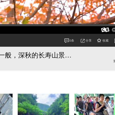
分享
收藏
0条
一树树秋叶风姿傲然，如浸染过一般，深秋的长寿山景致别样盛情