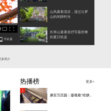
着一整个夏天的快乐
山风裹着清凉，漫过云梦
山的闲静时光
00:17
长寿山避暑游抒写最舒爽
的夏日轨迹
手机看
00:20
你的夏日旅行清单，去朝
阳山景区追一场穿林而过
更多简介
00:24
的山风
以旅行的方式，接住一整
个盛夏的浪漫，清凉满溢
热播榜
00:20
更多>
的长寿山等风也等你
1
康百万庄园：凝视着“经腴...