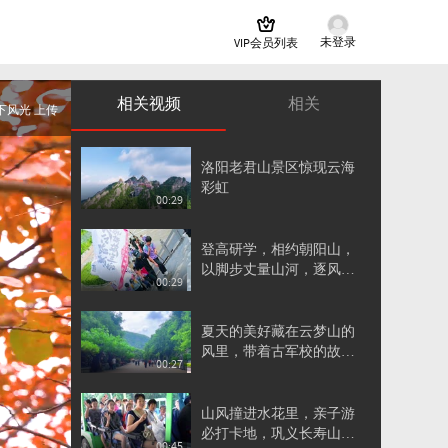
未登录
VIP会员列表
相关视频
相关
下风光 上传
洛阳老君山景区惊现云海
彩虹
00:29
登高研学，相约朝阳山，
以脚步丈量山河，逐风向
00:29
远方
夏天的美好藏在云梦山的
风里，带着古军校的故
00:27
事，慢悠悠吹过千年
山风撞进水花里，亲子游
必打卡地，巩义长寿山藏
00:45