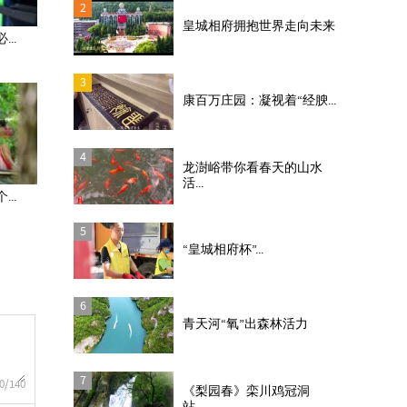
2
皇城相府拥抱世界走向未来
..
3
康百万庄园：凝视着“经腴...
4
龙澍峪带你看春天的山水
活...
..
5
“皇城相府杯”...
6
青天河“氧”出森林活力
7
0
/140
《梨园春》栾川鸡冠洞