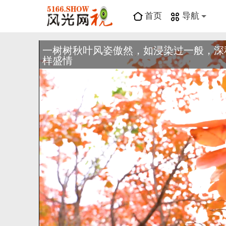
首页
导航
一树树秋叶风姿傲然，如浸染过一般，深
样盛情