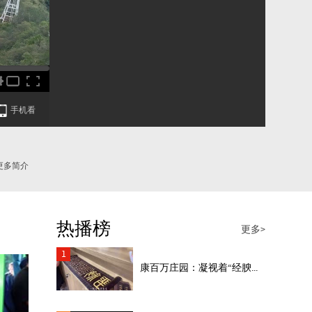
手机看
更多简介
热播榜
更多>
1
康百万庄园：凝视着“经腴...