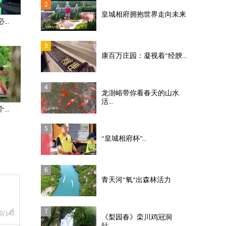
2
皇城相府拥抱世界走向未来
..
3
康百万庄园：凝视着“经腴...
4
龙澍峪带你看春天的山水
活...
..
5
“皇城相府杯”...
6
青天河“氧”出森林活力
7
0
/140
《梨园春》栾川鸡冠洞