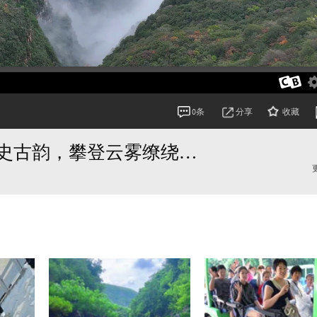
分享
收藏
0条
焦作神农山：感受神农尝百草历史古韵，攀登云雾缭绕的龙脊长城