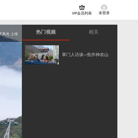
未登录
VIP会员列表
热门视频
相关
下风光 上传
掌门人访谈—焦作神农山
08:08