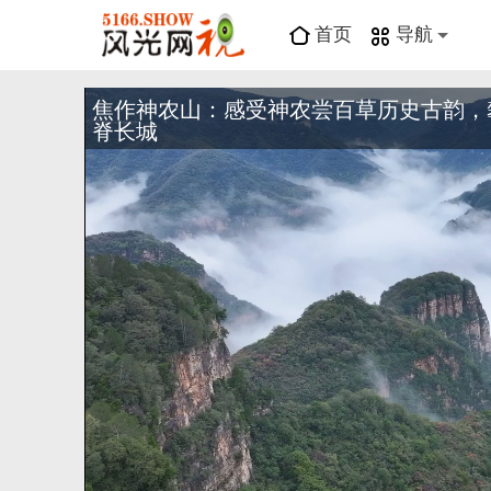
首页
导航
焦作神农山：感受神农尝百草历史古韵，
脊长城