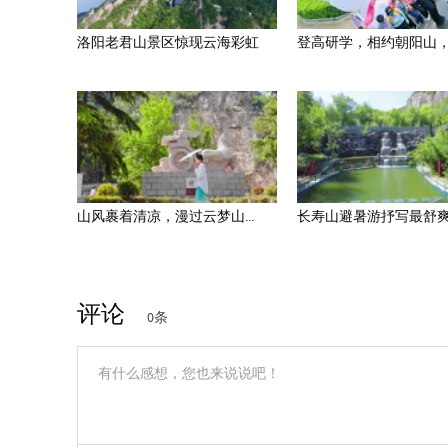
洛阳老君山景区惊现云海彩虹
登高研学，相约朝阳山，以
山风裹着清凉，漫过云梦山...
长寿山避暑游抒写最舒爽的
评论
0条