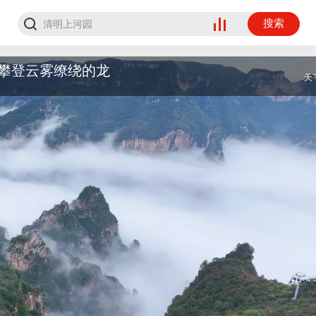
搜索
攀登云雾缭绕的龙
天