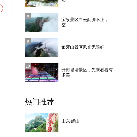
站，...
8
宝泉景区白云翻腾不止，
空...
9
狼牙山景区风光无限好
10
开封城墙景区，先来看看有
多美
热门推荐
山东·峄山