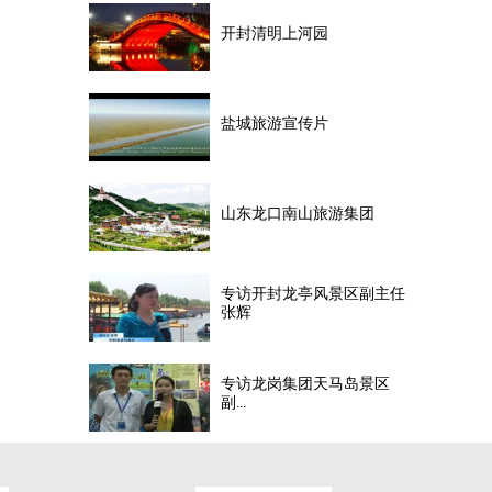
开封清明上河园
盐城旅游宣传片
山东龙口南山旅游集团
专访开封龙亭风景区副主任
张辉
专访龙岗集团天马岛景区
副...