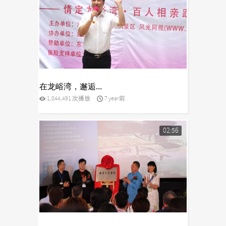
yes
在龙峪湾，邂逅...
1,044,491 次播放
7 year前
02:56
yes