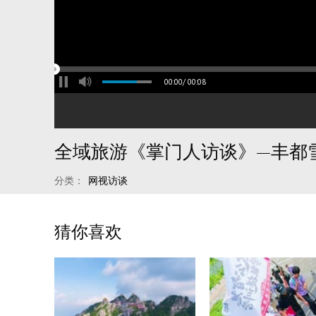
00:00
/
00:08
全域旅游《掌门人访谈》—丰都
分类：
网视访谈
猜你喜欢