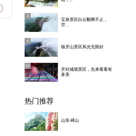
站，...
8
宝泉景区白云翻腾不止，
空...
9
狼牙山景区风光无限好
10
开封城墙景区，先来看看有
多美
热门推荐
山东·峄山