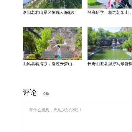
洛阳老君山景区惊现云海彩虹
登高研学，相约朝阳山，以
山风裹着清凉，漫过云梦山...
长寿山避暑游抒写最舒爽的
评论
0条