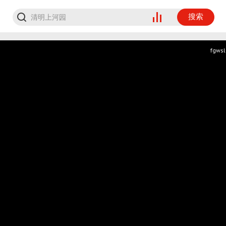
搜索
fgws