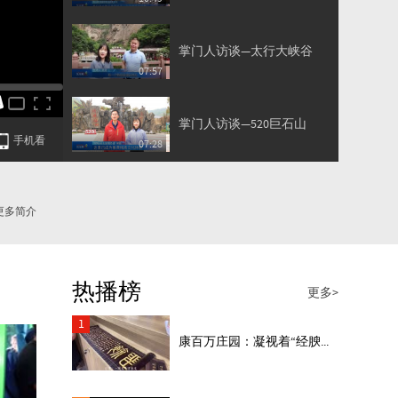
掌门人访谈—太行大峡谷
07:57
掌门人访谈—520巨石山
手机看
07:28
掌门人访谈—人祖山
更多简介
09:45
掌门人访谈—禹王洞
热播榜
07:34
更多>
1
康百万庄园：凝视着“经腴...