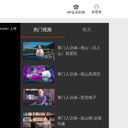
未登录
VIP会员列表
leader 上传
热门视频
相关
掌门人访谈—尧山（石人
山）风景区
05:29
掌门人访谈—尧山风景区
07:38
掌门人访谈—哲浩电子
13:01
掌门人访谈—岚山根·运城
印象
10:49