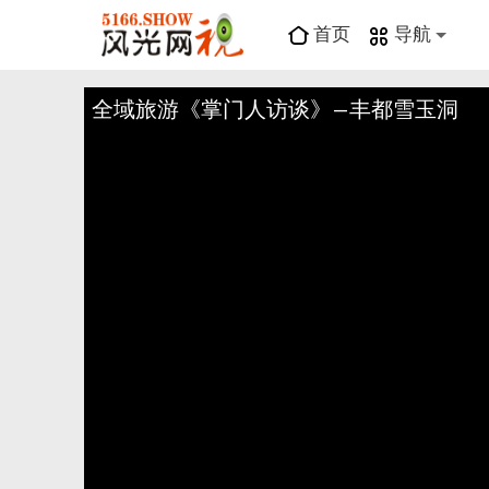
首页
导航
全域旅游《掌门人访谈》—丰都雪玉洞