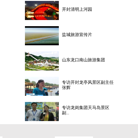
开封清明上河园
盐城旅游宣传片
山东龙口南山旅游集团
专访开封龙亭风景区副主任
张辉
专访龙岗集团天马岛景区
副...